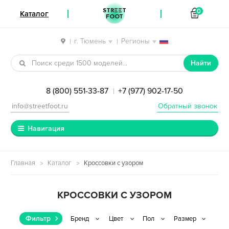
STREET
0
Каталог
FOOT
г. Тюмень
Регионы
|
|
Перейти к навигации
Перейти к содержимому
Найти
8 (800) 551-33-87
+7 (977) 902-17-50
|
info@streetfoot.ru
Обратный звонок
Навигация
Главная
Каталог
Кроссовки с узором
КРОССОВКИ С УЗОРОМ
Фильтр